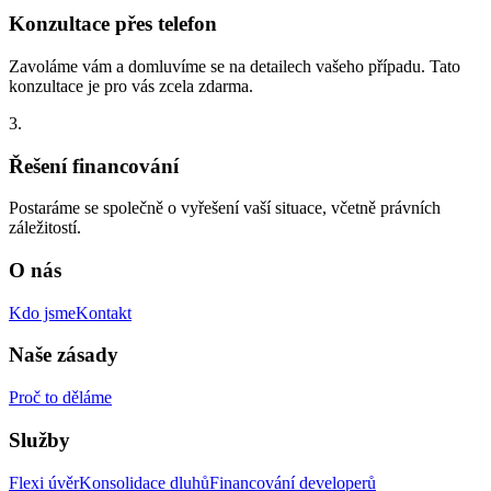
Konzultace přes telefon
Zavoláme vám a domluvíme se na detailech vašeho případu. Tato
konzultace je pro vás zcela zdarma.
3.
Řešení financování
Postaráme se společně o vyřešení vaší situace, včetně právních
záležitostí.
O nás
Kdo jsme
Kontakt
Naše zásady
Proč to děláme
Služby
Flexi úvěr
Konsolidace dluhů
Financování developerů