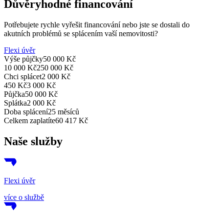
Důvěryhodné financování
Potřebujete rychle vyřešit financování nebo jste se dostali do
akutních problémů se splácením vaší nemovitosti?
Flexi úvěr
Výše půjčky
50 000 Kč
10 000 Kč
250 000 Kč
Chci splácet
2 000 Kč
450 Kč
3 000 Kč
Půjčka
50 000 Kč
Splátka
2 000 Kč
Doba splácení
25 měsíců
Celkem zaplatíte
60 417 Kč
Naše služby
Flexi úvěr
více o službě