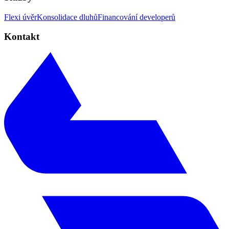
Flexi úvěr
Konsolidace dluhů
Financování developerů
Kontakt